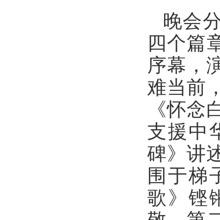
晚会
四个篇
序幕，
难当前
《怀念
支援中
碑》讲
围于梯
歌》铿
敬。第