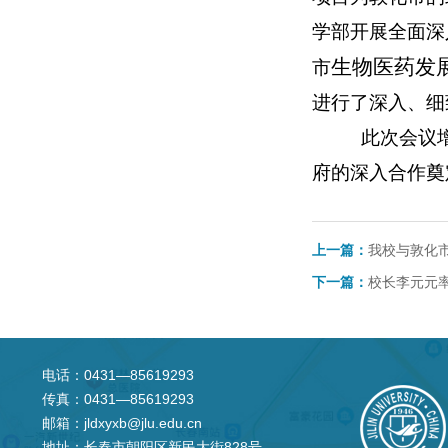
学部开展全面深
生物医药发
市
进行了深入、细
此次会议增
府的深入合作奠
上一篇：
我校与敦化
下一篇：
校长李元元
电话：0431—85619293
传真：0431—85619293
邮箱：jldxyxb@jlu.edu.cn
地址：长春市朝阳区新民大街828号