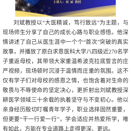
刘斌教授以
“
大医精诚，笃行致远
”
为主题，与
现场师生分享了自己的成长心路与职业感悟。他深
情讲述了自己从医生涯中一个个
“
首次
”
突破的真实
故事，并播放了原白求恩医科大学八四级近
270
名学
子重返母校，其带领大家重温希波克拉底誓言的庄
严视频，现场顿时沉浸于温情而庄重的氛围。这不
仅有学子们对母校的感恩之情，也饱含着对生命的
敬畏与不辱使命的坚定决心，更折射出刘斌教授深
耕医学领域三十余载的执着坚守与不变初心。他以
亲身经历殷切叮嘱青年学子，职业选择固然重要，
但更要
“
干一行爱一行
”
，学会适应并热爱所学，唯
有如此，方能在专业道路上走得更深、更远。