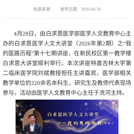
信息来源：
发布日期：2026-04-30
4
月
28
日，由白求恩医学部医学人文教育中心主
办的白求恩医学人文大讲堂（
2026
年第
2
期）之
“
我
的医路历程
”
第十七期讲座，在新民校区第一教学楼
白求恩大讲堂顺利举行。本次讲座特邀吉林大学第
二临床医学院刘斌教授担任主讲嘉宾，医学部相关
教学单位的
220
余名本科生、研究生及教师代表现场
参与，活动由医学人文教育中心主任于洗河主持。