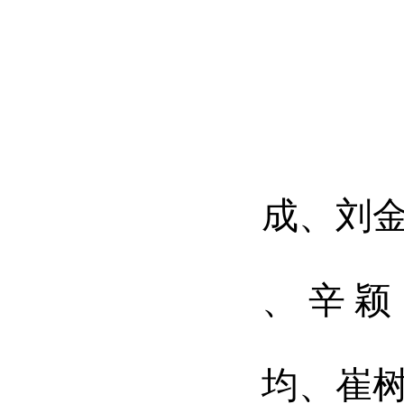
副
孙
成、刘
刘
、
辛
颖
张
均、崔